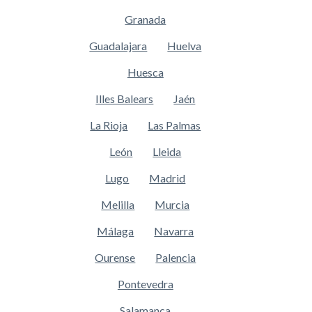
Granada
Guadalajara
Huelva
Huesca
Illes Balears
Jaén
La Rioja
Las Palmas
León
Lleida
Lugo
Madrid
Melilla
Murcia
Málaga
Navarra
Ourense
Palencia
Pontevedra
Salamanca