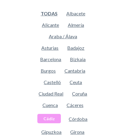
TODAS
Albacete
Alicante
Almería
Araba / Álava
Asturias
Badajoz
Barcelona
Bizkaia
Burgos
Cantabria
Castelló
Ceuta
Ciudad Real
Coruña
Cuenca
Cáceres
Córdoba
Cádiz
Gipuzkoa
Girona