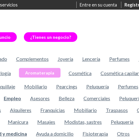
 servicios
Entre en su cuenta
Regíst
uncio
¿Tienes un negocio?
ado
Complementos
Joyería
Lencería
Perfumes
logía
Cosmética
Cosmética capilar
Aromaterapia
uillaje
Mobiliario
Pearcings
Peluquería
Perfumes
Empleo
Asesores
Belleza
Comerciales
Peluquer
s
Alquileres
Franquicias
Mobiliario
Traspasos
Manicura
Masajes
Modistas, sastres
Peluquería
d y medicina
Ayuda a domicilio
Fisioterapia
Otros