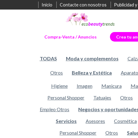
Inicio
Contacte con nosotros
Publicidad y
Compra-Venta / Anuncios
Crea tu an
TODAS
Moda y complementos
Calz
Otros
Belleza y Estética
Aparato
Higiene
Imagen
Manicura
Maq
Personal Shopper
Tatuajes
Otros
Empleo Otros
Negocios y oportunidade
Servicios
Asesores
Cosmética
Personal Shopper
Otros
Salu