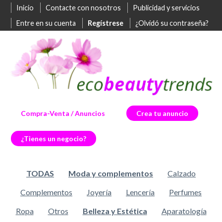
Inicio
Contacte con nosotros
Publicidad y servicios
Entre en su cuenta
Regístrese
¿Olvidó su contraseña?
Compra-Venta / Anuncios
Crea tu anuncio
¿Tienes un negocio?
TODAS
Moda y complementos
Calzado
Complementos
Joyería
Lencería
Perfumes
Ropa
Otros
Belleza y Estética
Aparatología