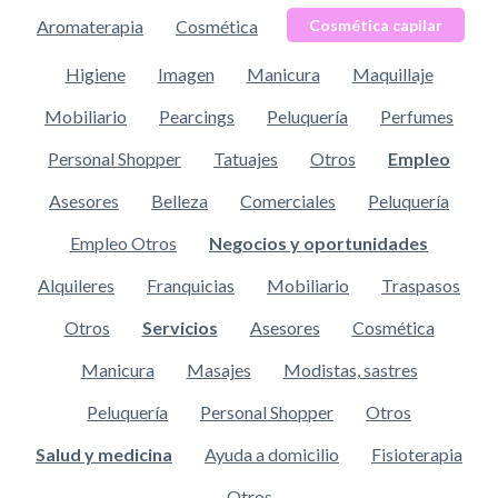
Aromaterapia
Cosmética
Cosmética capilar
Higiene
Imagen
Manicura
Maquillaje
Mobiliario
Pearcings
Peluquería
Perfumes
Personal Shopper
Tatuajes
Otros
Empleo
Asesores
Belleza
Comerciales
Peluquería
Empleo Otros
Negocios y oportunidades
Alquileres
Franquicias
Mobiliario
Traspasos
Otros
Servicios
Asesores
Cosmética
Manicura
Masajes
Modistas, sastres
Peluquería
Personal Shopper
Otros
Salud y medicina
Ayuda a domicilio
Fisioterapia
Otros