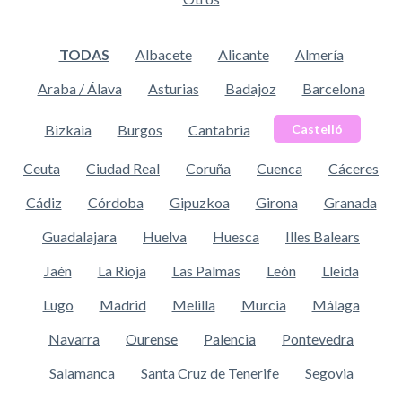
TODAS
Albacete
Alicante
Almería
Araba / Álava
Asturias
Badajoz
Barcelona
Bizkaia
Burgos
Cantabria
Castelló
Ceuta
Ciudad Real
Coruña
Cuenca
Cáceres
Cádiz
Córdoba
Gipuzkoa
Girona
Granada
Guadalajara
Huelva
Huesca
Illes Balears
Jaén
La Rioja
Las Palmas
León
Lleida
Lugo
Madrid
Melilla
Murcia
Málaga
Navarra
Ourense
Palencia
Pontevedra
Salamanca
Santa Cruz de Tenerife
Segovia