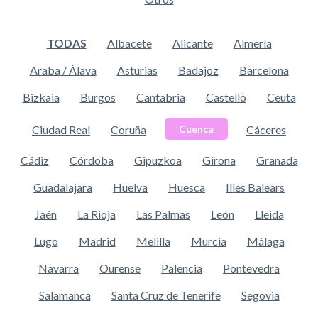
TODAS
Albacete
Alicante
Almería
Araba / Álava
Asturias
Badajoz
Barcelona
Bizkaia
Burgos
Cantabria
Castelló
Ceuta
Ciudad Real
Coruña
Cáceres
Cuenca
Cádiz
Córdoba
Gipuzkoa
Girona
Granada
Guadalajara
Huelva
Huesca
Illes Balears
Jaén
La Rioja
Las Palmas
León
Lleida
Lugo
Madrid
Melilla
Murcia
Málaga
Navarra
Ourense
Palencia
Pontevedra
Salamanca
Santa Cruz de Tenerife
Segovia