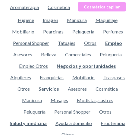
Aromaterapia
Cosmética
Cosmética capilar
Higiene
Imagen
Manicura
Maquillaje
Mobiliario
Pearcings
Peluquería
Perfumes
Personal Shopper
Tatuajes
Otros
Empleo
Asesores
Belleza
Comerciales
Peluquería
Empleo Otros
Negocios y oportunidades
Alquileres
Franquicias
Mobiliario
Traspasos
Otros
Servicios
Asesores
Cosmética
Manicura
Masajes
Modistas, sastres
Peluquería
Personal Shopper
Otros
Salud y medicina
Ayuda a domicilio
Fisioterapia
Otros