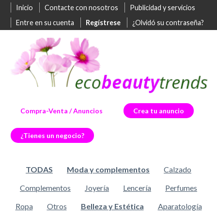
Inicio
Contacte con nosotros
Publicidad y servicios
Entre en su cuenta
Regístrese
¿Olvidó su contraseña?
Compra-Venta / Anuncios
Crea tu anuncio
¿Tienes un negocio?
TODAS
Moda y complementos
Calzado
Complementos
Joyería
Lencería
Perfumes
Ropa
Otros
Belleza y Estética
Aparatología