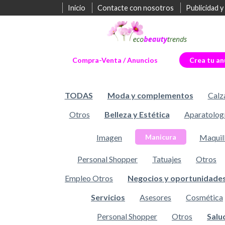
Inicio
Contacte con nosotros
Publicidad y
Compra-Venta / Anuncios
Crea tu an
TODAS
Moda y complementos
Calz
Otros
Belleza y Estética
Aparatolog
Imagen
Maquil
Manicura
Personal Shopper
Tatuajes
Otros
Empleo Otros
Negocios y oportunidade
Servicios
Asesores
Cosmética
Personal Shopper
Otros
Salu