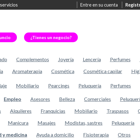
 servicios
Entre en su cuenta
Regíst
uncio
¿Tienes un negocio?
ado
Complementos
Joyería
Lencería
Perfumes
ía
Aromaterapia
Cosmética
Cosmética capilar
Hig
laje
Mobiliario
Pearcings
Peluquería
Perfumes
Empleo
Asesores
Belleza
Comerciales
Peluquer
s
Alquileres
Franquicias
Mobiliario
Traspasos
Manicura
Masajes
Modistas, sastres
Peluquería
d y medicina
Ayuda a domicilio
Fisioterapia
Otros