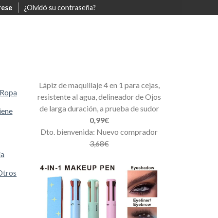
rese
¿Olvidó su contraseña?
Lápiz de maquillaje 4 en 1 para cejas,
Ropa
resistente al agua, delineador de Ojos
de larga duración, a prueba de sudor
iene
0,99€
Dto. bienvenida: Nuevo comprador
3,68€
ía
Otros