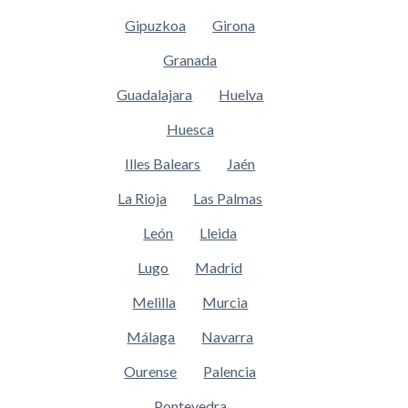
Gipuzkoa
Girona
Granada
Guadalajara
Huelva
Huesca
Illes Balears
Jaén
La Rioja
Las Palmas
León
Lleida
Lugo
Madrid
Melilla
Murcia
Málaga
Navarra
Ourense
Palencia
Pontevedra