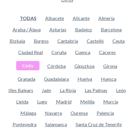
TODAS
Albacete
Alicante
Almería
Araba / Álava
Asturias
Badajoz
Barcelona
Bizkaia
Burgos
Cantabria
Castelló
Ceuta
Ciudad Real
Coruña
Cuenca
Cáceres
Córdoba
Gipuzkoa
Girona
Cádiz
Granada
Guadalajara
Huelva
Huesca
Illes Balears
Jaén
La Rioja
Las Palmas
León
Lleida
Lugo
Madrid
Melilla
Murcia
Málaga
Navarra
Ourense
Palencia
Pontevedra
Salamanca
Santa Cruz de Tenerife