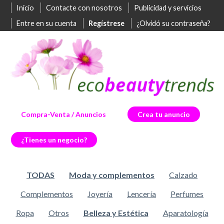
Inicio
Contacte con nosotros
Publicidad y servicios
Entre en su cuenta
Regístrese
¿Olvidó su contraseña?
Compra-Venta / Anuncios
Crea tu anuncio
¿Tienes un negocio?
TODAS
Moda y complementos
Calzado
Complementos
Joyería
Lencería
Perfumes
Ropa
Otros
Belleza y Estética
Aparatología