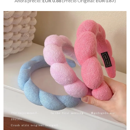
Ahora precio:
EUR 0.88
(Precio Original:
EUR 1.67
)