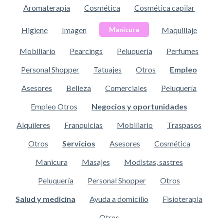
Aromaterapia
Cosmética
Cosmética capilar
Higiene
Imagen
Maquillaje
Manicura
Mobiliario
Pearcings
Peluquería
Perfumes
Personal Shopper
Tatuajes
Otros
Empleo
Asesores
Belleza
Comerciales
Peluquería
Empleo Otros
Negocios y oportunidades
Alquileres
Franquicias
Mobiliario
Traspasos
Otros
Servicios
Asesores
Cosmética
Manicura
Masajes
Modistas, sastres
Peluquería
Personal Shopper
Otros
Salud y medicina
Ayuda a domicilio
Fisioterapia
Otros