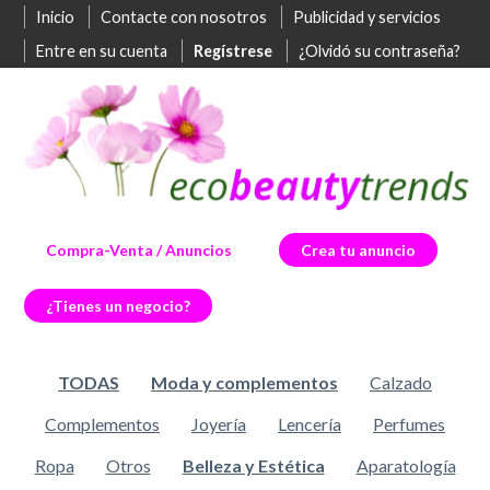
Inicio
Contacte con nosotros
Publicidad y servicios
Entre en su cuenta
Regístrese
¿Olvidó su contraseña?
Compra-Venta / Anuncios
Crea tu anuncio
¿Tienes un negocio?
TODAS
Moda y complementos
Calzado
Complementos
Joyería
Lencería
Perfumes
Ropa
Otros
Belleza y Estética
Aparatología