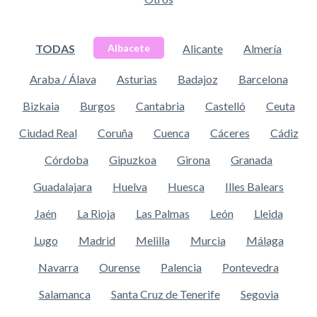
TODAS
Alicante
Almería
Albacete
Araba / Álava
Asturias
Badajoz
Barcelona
Bizkaia
Burgos
Cantabria
Castelló
Ceuta
Ciudad Real
Coruña
Cuenca
Cáceres
Cádiz
Córdoba
Gipuzkoa
Girona
Granada
Guadalajara
Huelva
Huesca
Illes Balears
Jaén
La Rioja
Las Palmas
León
Lleida
Lugo
Madrid
Melilla
Murcia
Málaga
Navarra
Ourense
Palencia
Pontevedra
Salamanca
Santa Cruz de Tenerife
Segovia