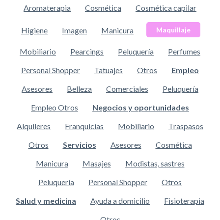
Aromaterapia
Cosmética
Cosmética capilar
Higiene
Imagen
Manicura
Maquillaje
Mobiliario
Pearcings
Peluquería
Perfumes
Personal Shopper
Tatuajes
Otros
Empleo
Asesores
Belleza
Comerciales
Peluquería
Empleo Otros
Negocios y oportunidades
Alquileres
Franquicias
Mobiliario
Traspasos
Otros
Servicios
Asesores
Cosmética
Manicura
Masajes
Modistas, sastres
Peluquería
Personal Shopper
Otros
Salud y medicina
Ayuda a domicilio
Fisioterapia
Otros