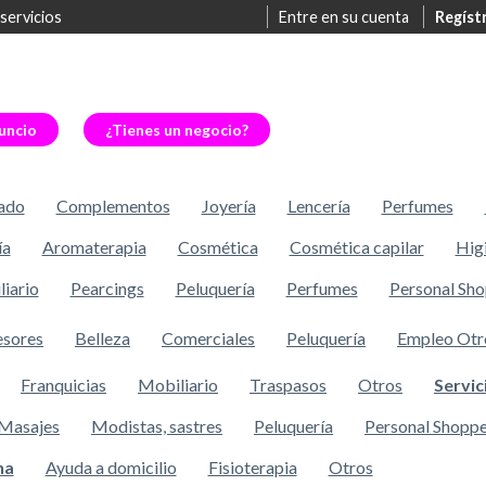
 servicios
Entre en su cuenta
Regíst
uncio
¿Tienes un negocio?
ado
Complementos
Joyería
Lencería
Perfumes
ía
Aromaterapia
Cosmética
Cosmética capilar
Hig
iario
Pearcings
Peluquería
Perfumes
Personal Sh
esores
Belleza
Comerciales
Peluquería
Empleo Otr
Franquicias
Mobiliario
Traspasos
Otros
Servic
Masajes
Modistas, sastres
Peluquería
Personal Shopp
na
Ayuda a domicilio
Fisioterapia
Otros