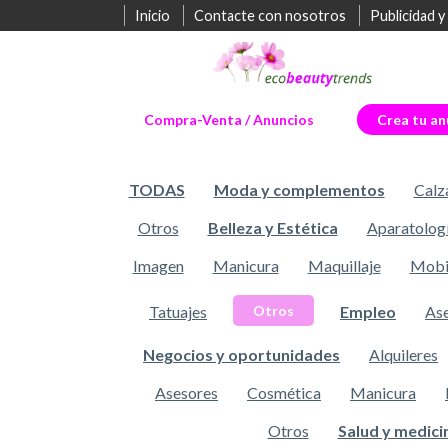
Inicio
Contacte con nosotros
Publicidad y
Compra-Venta / Anuncios
Crea tu an
TODAS
Moda y complementos
Calz
Otros
Belleza y Estética
Aparatolog
Imagen
Manicura
Maquillaje
Mobil
Tatuajes
Empleo
As
Otros
Negocios y oportunidades
Alquileres
Asesores
Cosmética
Manicura
Otros
Salud y medici