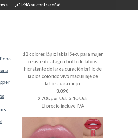
rese
¿Olvidó su contraseña?
12 colores lápiz labial Sexy para mujer
Ropa
resistente al agua brillo de labios
hidratante de larga duración brillo de
iene
labios colorido vivo maquillaje de
opper
labios para mujer
3,09€
os
2,70€ por Ud., ≥ 10 Uds
El precio incluye IVA
ios
er