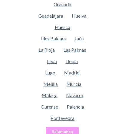
Granada
Guadalajara
Huelva
Huesca
Illes Balears
Jaén
La Rioja
Las Palmas
León
Lleida
Lugo
Madrid
Melilla
Murcia
Málaga
Navarra
Ourense
Palencia
Pontevedra
Salamanca