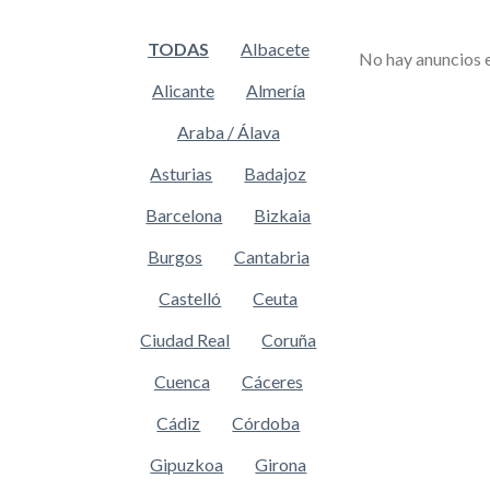
TODAS
Albacete
No hay anuncios 
Alicante
Almería
Araba / Álava
Asturias
Badajoz
Barcelona
Bizkaia
Burgos
Cantabria
Castelló
Ceuta
Ciudad Real
Coruña
Cuenca
Cáceres
Cádiz
Córdoba
Gipuzkoa
Girona