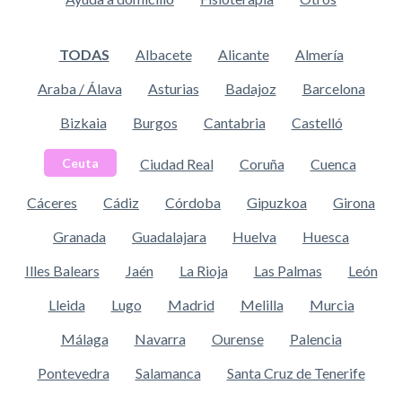
TODAS
Albacete
Alicante
Almería
Araba / Álava
Asturias
Badajoz
Barcelona
Bizkaia
Burgos
Cantabria
Castelló
Ciudad Real
Coruña
Cuenca
Ceuta
Cáceres
Cádiz
Córdoba
Gipuzkoa
Girona
Granada
Guadalajara
Huelva
Huesca
Illes Balears
Jaén
La Rioja
Las Palmas
León
Lleida
Lugo
Madrid
Melilla
Murcia
Málaga
Navarra
Ourense
Palencia
Pontevedra
Salamanca
Santa Cruz de Tenerife