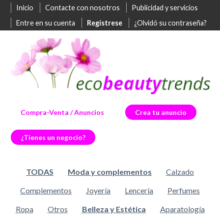
Inicio
Contacte con nosotros
Publicidad y servicios
Entre en su cuenta
Regístrese
¿Olvidó su contraseña?
Compra-Venta / Anuncios
Crea tu anuncio
¿Tienes un negocio?
TODAS
Moda y complementos
Calzado
Complementos
Joyería
Lencería
Perfumes
Ropa
Otros
Belleza y Estética
Aparatología