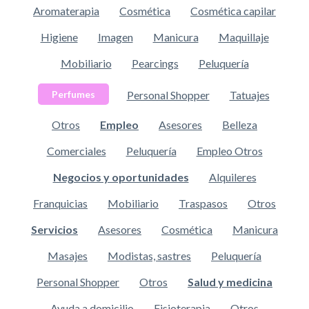
Aromaterapia
Cosmética
Cosmética capilar
Higiene
Imagen
Manicura
Maquillaje
Mobiliario
Pearcings
Peluquería
Personal Shopper
Tatuajes
Perfumes
Otros
Empleo
Asesores
Belleza
Comerciales
Peluquería
Empleo Otros
Negocios y oportunidades
Alquileres
Franquicias
Mobiliario
Traspasos
Otros
Servicios
Asesores
Cosmética
Manicura
Masajes
Modistas, sastres
Peluquería
Personal Shopper
Otros
Salud y medicina
Ayuda a domicilio
Fisioterapia
Otros