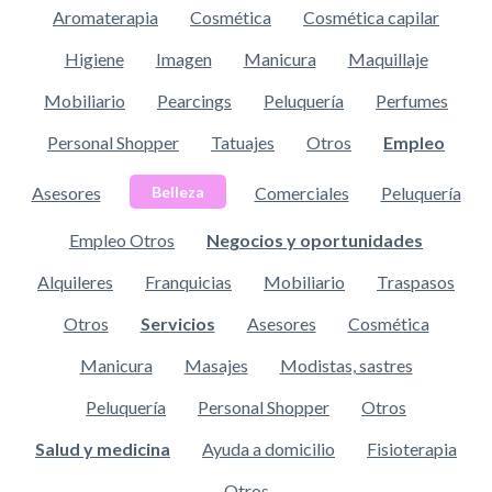
Aromaterapia
Cosmética
Cosmética capilar
Higiene
Imagen
Manicura
Maquillaje
Mobiliario
Pearcings
Peluquería
Perfumes
Personal Shopper
Tatuajes
Otros
Empleo
Asesores
Comerciales
Peluquería
Belleza
Empleo Otros
Negocios y oportunidades
Alquileres
Franquicias
Mobiliario
Traspasos
Otros
Servicios
Asesores
Cosmética
Manicura
Masajes
Modistas, sastres
Peluquería
Personal Shopper
Otros
Salud y medicina
Ayuda a domicilio
Fisioterapia
Otros