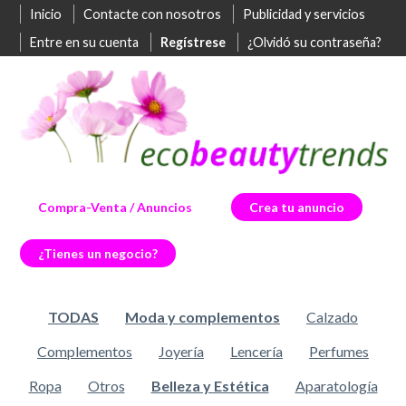
Inicio
Contacte con nosotros
Publicidad y servicios
Entre en su cuenta
Regístrese
¿Olvidó su contraseña?
Compra-Venta / Anuncios
Crea tu anuncio
¿Tienes un negocio?
TODAS
Moda y complementos
Calzado
Complementos
Joyería
Lencería
Perfumes
Ropa
Otros
Belleza y Estética
Aparatología