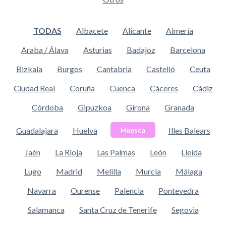
TODAS
Albacete
Alicante
Almería
Araba / Álava
Asturias
Badajoz
Barcelona
Bizkaia
Burgos
Cantabria
Castelló
Ceuta
Ciudad Real
Coruña
Cuenca
Cáceres
Cádiz
Córdoba
Gipuzkoa
Girona
Granada
Guadalajara
Huelva
Illes Balears
Huesca
Jaén
La Rioja
Las Palmas
León
Lleida
Lugo
Madrid
Melilla
Murcia
Málaga
Navarra
Ourense
Palencia
Pontevedra
Salamanca
Santa Cruz de Tenerife
Segovia