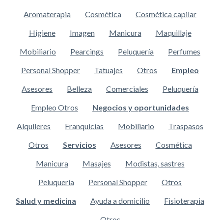
Aromaterapia
Cosmética
Cosmética capilar
Higiene
Imagen
Manicura
Maquillaje
Mobiliario
Pearcings
Peluquería
Perfumes
Personal Shopper
Tatuajes
Otros
Empleo
Asesores
Belleza
Comerciales
Peluquería
Empleo Otros
Negocios y oportunidades
Alquileres
Franquicias
Mobiliario
Traspasos
Otros
Servicios
Asesores
Cosmética
Manicura
Masajes
Modistas, sastres
Peluquería
Personal Shopper
Otros
Salud y medicina
Ayuda a domicilio
Fisioterapia
Otros