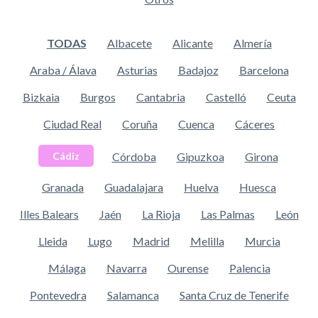
TODAS
Albacete
Alicante
Almería
Araba / Álava
Asturias
Badajoz
Barcelona
Bizkaia
Burgos
Cantabria
Castelló
Ceuta
Ciudad Real
Coruña
Cuenca
Cáceres
Córdoba
Gipuzkoa
Girona
Cádiz
Granada
Guadalajara
Huelva
Huesca
Illes Balears
Jaén
La Rioja
Las Palmas
León
Lleida
Lugo
Madrid
Melilla
Murcia
Málaga
Navarra
Ourense
Palencia
Pontevedra
Salamanca
Santa Cruz de Tenerife