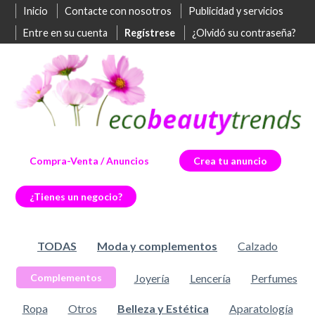
Inicio
Contacte con nosotros
Publicidad y servicios
Entre en su cuenta
Regístrese
¿Olvidó su contraseña?
Compra-Venta / Anuncios
Crea tu anuncio
¿Tienes un negocio?
TODAS
Moda y complementos
Calzado
Joyería
Lencería
Perfumes
Complementos
Ropa
Otros
Belleza y Estética
Aparatología