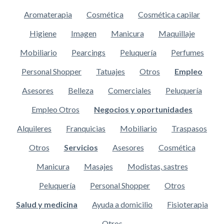
Aromaterapia
Cosmética
Cosmética capilar
Higiene
Imagen
Manicura
Maquillaje
Mobiliario
Pearcings
Peluquería
Perfumes
Personal Shopper
Tatuajes
Otros
Empleo
Asesores
Belleza
Comerciales
Peluquería
Empleo Otros
Negocios y oportunidades
Alquileres
Franquicias
Mobiliario
Traspasos
Otros
Servicios
Asesores
Cosmética
Manicura
Masajes
Modistas, sastres
Peluquería
Personal Shopper
Otros
Salud y medicina
Ayuda a domicilio
Fisioterapia
Otros