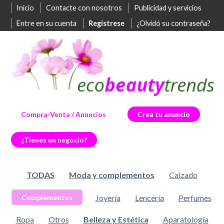
Inicio
Contacte con nosotros
Publicidad y servicios
Entre en su cuenta
Regístrese
¿Olvidó su contraseña?
Compra-Venta / Anuncios
Crea tu anuncio
¿Tienes un negocio?
TODAS
Moda y complementos
Calzado
Joyería
Lencería
Perfumes
Complementos
Ropa
Otros
Belleza y Estética
Aparatología