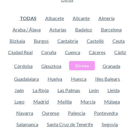
TODAS
Albacete
Alicante
Almería
Araba / Álava
Asturias
Badajoz
Barcelona
Bizkaia
Burgos
Cantabria
Castelló
Ceuta
Ciudad Real
Coruña
Cuenca
Cáceres
Cádiz
Córdoba
Gipuzkoa
Granada
Girona
Guadalajara
Huelva
Huesca
Illes Balears
Jaén
La Rioja
Las Palmas
León
Lleida
Lugo
Madrid
Melilla
Murcia
Málaga
Navarra
Ourense
Palencia
Pontevedra
Salamanca
Santa Cruz de Tenerife
Segovia