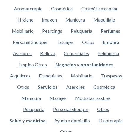
Aromaterapia
Cosmética
Cosmética capilar
Higiene
Imagen
Manicura
Maquillaje
Mobiliario
Pearcings
Peluquería
Perfumes
Personal Shopper
Tatuajes
Otros
Empleo
Asesores
Belleza
Comerciales
Peluquería
Empleo Otros
Negocios y oportunidades
Alquileres
Franquicias
Mobiliario
Traspasos
Otros
Servicios
Asesores
Cosmética
Manicura
Masajes
Modistas, sastres
Peluquería
Personal Shopper
Otros
Salud y medicina
Ayuda a domicilio
Fisioterapia
Otros