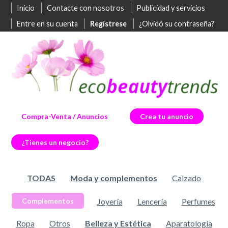
Inicio
Contacte con nosotros
Publicidad y servicios
Entre en su cuenta
Regístrese
¿Olvidó su contraseña?
Compra-Venta / Anuncios
Crea tu anuncio
¿Tienes un negocio?
TODAS
Moda y complementos
Calzado
Joyería
Lencería
Perfumes
Complementos
Ropa
Otros
Belleza y Estética
Aparatología