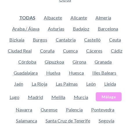
TODAS
Albacete
Alicante
Almería
Araba / Álava
Asturias
Badajoz
Barcelona
Bizkaia
Burgos
Cantabria
Castelló
Ceuta
Ciudad Real
Coruña
Cuenca
Cáceres
Cádiz
Córdoba
Gipuzkoa
Girona
Granada
Guadalajara
Huelva
Huesca
Illes Balears
Jaén
La Rioja
Las Palmas
León
Lleida
Lugo
Madrid
Melilla
Murcia
Málaga
Navarra
Ourense
Palencia
Pontevedra
Salamanca
Santa Cruz de Tenerife
Segovia