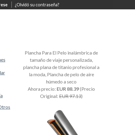
rese
¿Olvidó su contraseña?
Plancha Para El Pelo inalámbrica de
mes
tamaño de viaje personalizada,
plancha plana de titanio profesional a
lar
la moda, Plancha de pelo de aire
húmedo a seco
Ahora precio:
EUR 88.39
(Precio
ía
Original:
EUR 97.13
)
Otros