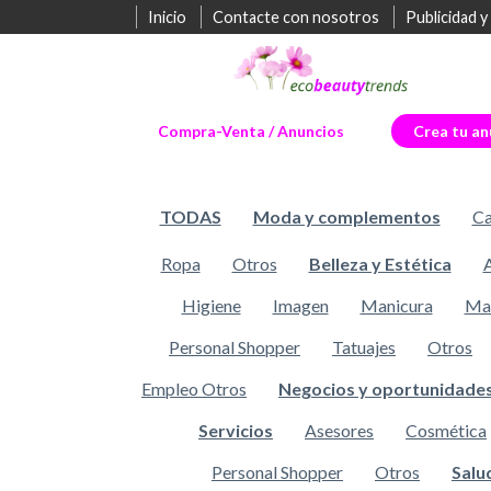
Inicio
Contacte con nosotros
Publicidad y
Compra-Venta / Anuncios
Crea tu an
TODAS
Moda y complementos
Ca
Ropa
Otros
Belleza y Estética
Higiene
Imagen
Manicura
Maq
Personal Shopper
Tatuajes
Otros
Empleo Otros
Negocios y oportunidade
Servicios
Asesores
Cosmética
Personal Shopper
Otros
Salu