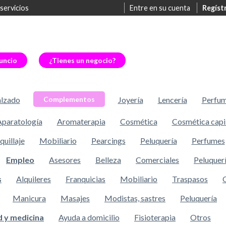
 servicios
Entre en su cuenta
Regíst
uncio
¿Tienes un negocio?
lzado
Joyería
Lencería
Perfu
Complementos
Aparatología
Aromaterapia
Cosmética
Cosmética capi
uillaje
Mobiliario
Pearcings
Peluquería
Perfumes
Empleo
Asesores
Belleza
Comerciales
Peluquer
s
Alquileres
Franquicias
Mobiliario
Traspasos
Manicura
Masajes
Modistas, sastres
Peluquería
d y medicina
Ayuda a domicilio
Fisioterapia
Otros