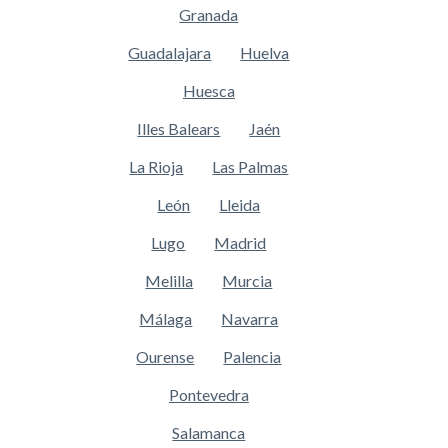
Granada
Guadalajara
Huelva
Huesca
Illes Balears
Jaén
La Rioja
Las Palmas
León
Lleida
Lugo
Madrid
Melilla
Murcia
Málaga
Navarra
Ourense
Palencia
Pontevedra
Salamanca