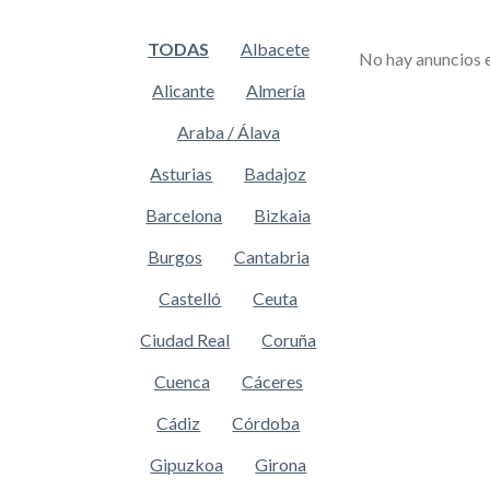
TODAS
Albacete
No hay anuncios 
Alicante
Almería
Araba / Álava
Asturias
Badajoz
Barcelona
Bizkaia
Burgos
Cantabria
Castelló
Ceuta
Ciudad Real
Coruña
Cuenca
Cáceres
Cádiz
Córdoba
Gipuzkoa
Girona