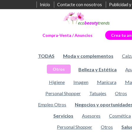
Inicio
Contacte con nosotros
Publicidad y
Compra-Venta / Anuncios
Crea tu an
TODAS
Moda y complementos
Calz
Belleza y Estética
Apa
Otros
Higiene
Imagen
Manicura
Maq
Personal Shopper
Tatuajes
Otros
Empleo Otros
Negocios y oportunidade
Servicios
Asesores
Cosmética
Personal Shopper
Otros
Salu