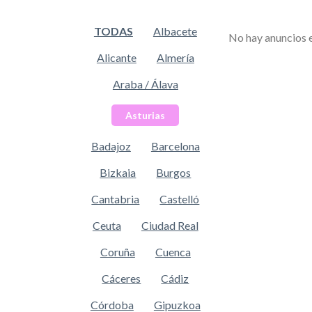
TODAS
Albacete
No hay anuncios 
Alicante
Almería
Araba / Álava
Asturias
Badajoz
Barcelona
Bizkaia
Burgos
Cantabria
Castelló
Ceuta
Ciudad Real
Coruña
Cuenca
Cáceres
Cádiz
Córdoba
Gipuzkoa