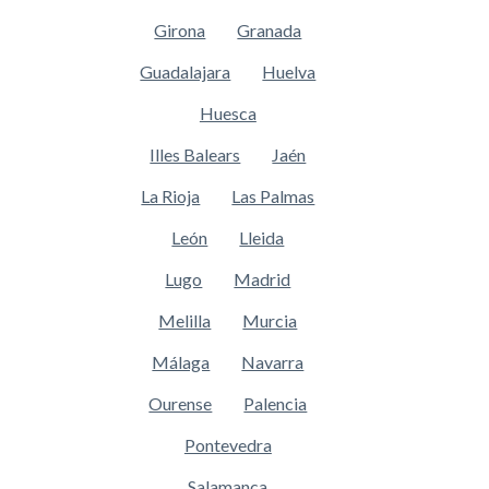
Girona
Granada
Guadalajara
Huelva
Huesca
Illes Balears
Jaén
La Rioja
Las Palmas
León
Lleida
Lugo
Madrid
Melilla
Murcia
Málaga
Navarra
Ourense
Palencia
Pontevedra
Salamanca