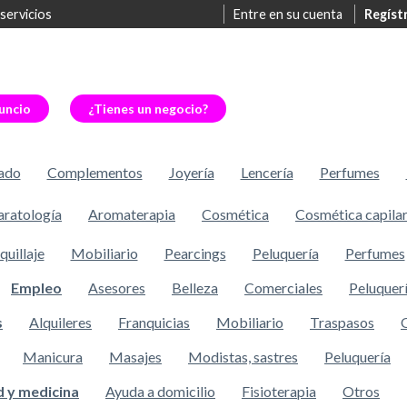
 servicios
Entre en su cuenta
Regíst
uncio
¿Tienes un negocio?
ado
Complementos
Joyería
Lencería
Perfumes
ratología
Aromaterapia
Cosmética
Cosmética capila
uillaje
Mobiliario
Pearcings
Peluquería
Perfumes
Empleo
Asesores
Belleza
Comerciales
Peluquer
s
Alquileres
Franquicias
Mobiliario
Traspasos
Manicura
Masajes
Modistas, sastres
Peluquería
d y medicina
Ayuda a domicilio
Fisioterapia
Otros