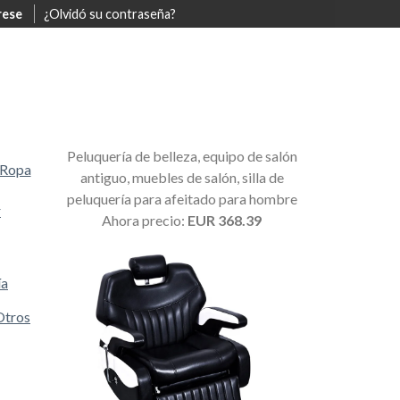
rese
¿Olvidó su contraseña?
Peluquería de belleza, equipo de salón
Ropa
antiguo, muebles de salón, silla de
peluquería para afeitado para hombre
r
Ahora precio:
EUR 368.39
ía
Otros