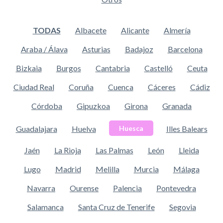
TODAS
Albacete
Alicante
Almería
Araba / Álava
Asturias
Badajoz
Barcelona
Bizkaia
Burgos
Cantabria
Castelló
Ceuta
Ciudad Real
Coruña
Cuenca
Cáceres
Cádiz
Córdoba
Gipuzkoa
Girona
Granada
Guadalajara
Huelva
Illes Balears
Huesca
Jaén
La Rioja
Las Palmas
León
Lleida
Lugo
Madrid
Melilla
Murcia
Málaga
Navarra
Ourense
Palencia
Pontevedra
Salamanca
Santa Cruz de Tenerife
Segovia