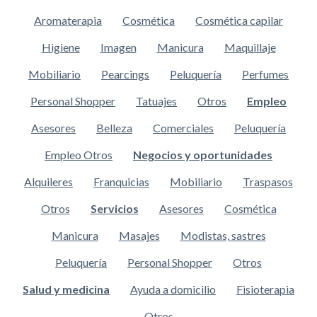
Aromaterapia
Cosmética
Cosmética capilar
Higiene
Imagen
Manicura
Maquillaje
Mobiliario
Pearcings
Peluquería
Perfumes
Personal Shopper
Tatuajes
Otros
Empleo
Asesores
Belleza
Comerciales
Peluquería
Empleo Otros
Negocios y oportunidades
Alquileres
Franquicias
Mobiliario
Traspasos
Otros
Servicios
Asesores
Cosmética
Manicura
Masajes
Modistas, sastres
Peluquería
Personal Shopper
Otros
Salud y medicina
Ayuda a domicilio
Fisioterapia
Otros