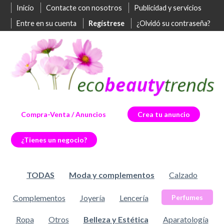
Inicio
Contacte con nosotros
Publicidad y servicios
Entre en su cuenta
Regístrese
¿Olvidó su contraseña?
Compra-Venta / Anuncios
Crea tu anuncio
¿Tienes un negocio?
TODAS
Moda y complementos
Calzado
Complementos
Joyería
Lencería
Perfumes
Ropa
Otros
Belleza y Estética
Aparatología