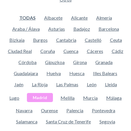
TODAS
Albacete
Alicante
Almería
Araba / Álava
Asturias
Badajoz
Barcelona
Bizkaia
Burgos
Cantabria
Castelló
Ceuta
Ciudad Real
Coruña
Cuenca
Cáceres
Cádiz
Córdoba
Gipuzkoa
Girona
Granada
Guadalajara
Huelva
Huesca
Illes Balears
Jaén
La Rioja
Las Palmas
León
Lleida
Lugo
Melilla
Murcia
Málaga
Madrid
Navarra
Ourense
Palencia
Pontevedra
Salamanca
Santa Cruz de Tenerife
Segovia