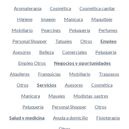
Aromaterapia
Cosmética
Cosmética capilar
Higiene
Imagen
Manicura
Maquillaje
Mobiliario
Pearcings
Peluquería
Perfumes
Personal Shopper
Tatuajes
Otros
Empleo
Asesores
Belleza
Comerciales
Peluquería
Empleo Otros
Negocios y oportunidades
Alquileres
Franquicias
Mobiliario
Traspasos
Otros
Servicios
Asesores
Cosmética
Manicura
Masajes
Modistas, sastres
Peluquería
Personal Shopper
Otros
Salud y medicina
Ayuda a domicilio
Fisioterapia
Otros