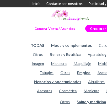
Inicio
Contacte con nosotros
Publicidad y
Compra-Venta / Anuncios
Crea tu an
TODAS
Moda y complementos
Calz
Otros
Belleza y Estética
Aparatolog
Imagen
Manicura
Maquillaje
Mobil
Tatuajes
Otros
Empleo
Aseso
Negocios y oportunidades
Alquileres
Asesores
Cosmética
Manicura
Otros
Salud y medicina