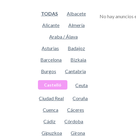
TODAS
Albacete
No hay anuncios 
Alicante
Almería
Araba / Álava
Asturias
Badajoz
Barcelona
Bizkaia
Burgos
Cantabria
Ceuta
Castelló
Ciudad Real
Coruña
Cuenca
Cáceres
Cádiz
Córdoba
Gipuzkoa
Girona