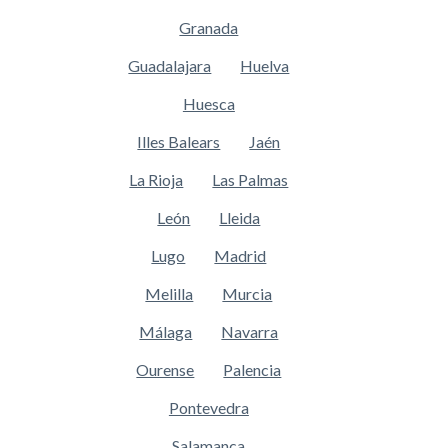
Granada
Guadalajara
Huelva
Huesca
Illes Balears
Jaén
La Rioja
Las Palmas
León
Lleida
Lugo
Madrid
Melilla
Murcia
Málaga
Navarra
Ourense
Palencia
Pontevedra
Salamanca