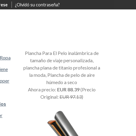
rese
¿Olvidó su contraseña?
Plancha Para El Pelo inalámbrica de
Ropa
tamaño de viaje personalizada,
plancha plana de titanio profesional a
iene
la moda, Plancha de pelo de aire
opper
húmedo a seco
Ahora precio:
EUR 88.39
(Precio
Original:
EUR 97.13
)
ios
er