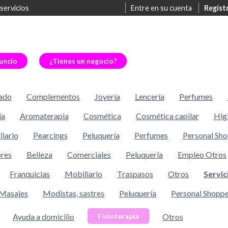
 servicios
Entre en su cuenta
Regíst
uncio
¿Tienes un negocio?
ado
Complementos
Joyería
Lencería
Perfumes
ía
Aromaterapia
Cosmética
Cosmética capilar
Hig
iario
Pearcings
Peluquería
Perfumes
Personal Sh
res
Belleza
Comerciales
Peluquería
Empleo Otros
Franquicias
Mobiliario
Traspasos
Otros
Servic
Masajes
Modistas, sastres
Peluquería
Personal Shopp
Ayuda a domicilio
Otros
Fisioterapia