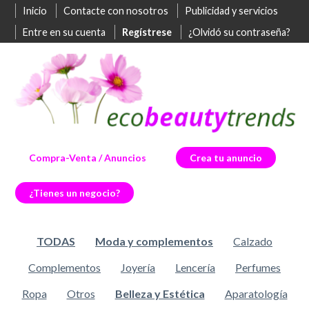
Inicio
Contacte con nosotros
Publicidad y servicios
Entre en su cuenta
Regístrese
¿Olvidó su contraseña?
Compra-Venta / Anuncios
Crea tu anuncio
¿Tienes un negocio?
TODAS
Moda y complementos
Calzado
Complementos
Joyería
Lencería
Perfumes
Ropa
Otros
Belleza y Estética
Aparatología