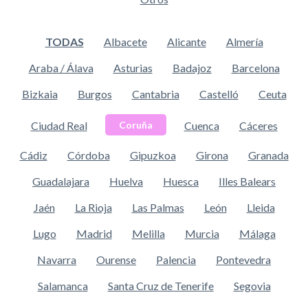
TODAS
Albacete
Alicante
Almería
Araba / Álava
Asturias
Badajoz
Barcelona
Bizkaia
Burgos
Cantabria
Castelló
Ceuta
Ciudad Real
Cuenca
Cáceres
Coruña
Cádiz
Córdoba
Gipuzkoa
Girona
Granada
Guadalajara
Huelva
Huesca
Illes Balears
Jaén
La Rioja
Las Palmas
León
Lleida
Lugo
Madrid
Melilla
Murcia
Málaga
Navarra
Ourense
Palencia
Pontevedra
Salamanca
Santa Cruz de Tenerife
Segovia