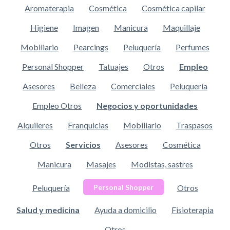
Aromaterapia
Cosmética
Cosmética capilar
Higiene
Imagen
Manicura
Maquillaje
Mobiliario
Pearcings
Peluquería
Perfumes
Personal Shopper
Tatuajes
Otros
Empleo
Asesores
Belleza
Comerciales
Peluquería
Empleo Otros
Negocios y oportunidades
Alquileres
Franquicias
Mobiliario
Traspasos
Otros
Servicios
Asesores
Cosmética
Manicura
Masajes
Modistas, sastres
Peluquería
Otros
Personal Shopper
Salud y medicina
Ayuda a domicilio
Fisioterapia
Otros