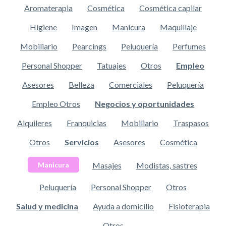
Aromaterapia
Cosmética
Cosmética capilar
Higiene
Imagen
Manicura
Maquillaje
Mobiliario
Pearcings
Peluquería
Perfumes
Personal Shopper
Tatuajes
Otros
Empleo
Asesores
Belleza
Comerciales
Peluquería
Empleo Otros
Negocios y oportunidades
Alquileres
Franquicias
Mobiliario
Traspasos
Otros
Servicios
Asesores
Cosmética
Masajes
Modistas, sastres
Manicura
Peluquería
Personal Shopper
Otros
Salud y medicina
Ayuda a domicilio
Fisioterapia
Otros