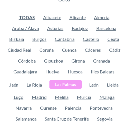
TODAS
Albacete
Alicante
Almería
Araba / Álava
Asturias
Badajoz
Barcelona
Bizkaia
Burgos
Cantabria
Castelló
Ceuta
Ciudad Real
Coruña
Cuenca
Cáceres
Cádiz
Córdoba
Gipuzkoa
Girona
Granada
Guadalajara
Huelva
Huesca
Illes Balears
Jaén
La Rioja
León
Lleida
Las Palmas
Lugo
Madrid
Melilla
Murcia
Málaga
Navarra
Ourense
Palencia
Pontevedra
Salamanca
Santa Cruz de Tenerife
Segovia