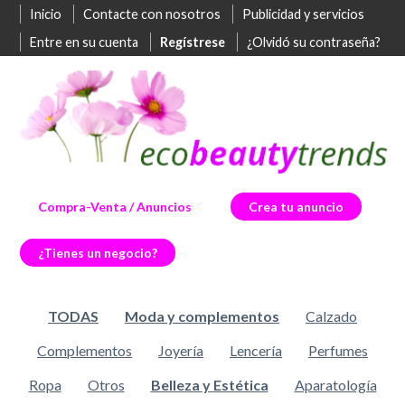
Inicio
Contacte con nosotros
Publicidad y servicios
Entre en su cuenta
Regístrese
¿Olvidó su contraseña?
Compra-Venta / Anuncios
Crea tu anuncio
¿Tienes un negocio?
TODAS
Moda y complementos
Calzado
Complementos
Joyería
Lencería
Perfumes
Ropa
Otros
Belleza y Estética
Aparatología