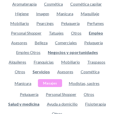
Aromaterapia
Cosmética
Cosmética capilar
Higiene
Imagen
Manicura
Maquillaje
Mobiliario
Pearcings
Peluquería
Perfumes
Personal Shopper
Tatuajes
Otros
Empleo
Asesores
Belleza
Comerciales
Peluquería
Empleo Otros
Negocios y oportunidades
Alquileres
Franquicias
Mobiliario
Traspasos
Otros
Servicios
Asesores
Cosmética
Manicura
Modistas, sastres
Masajes
Peluquería
Personal Shopper
Otros
Salud y medicina
Ayuda a domicilio
Fisioterapia
Otros