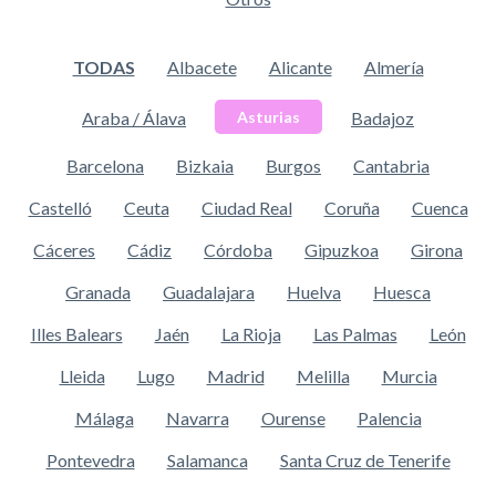
TODAS
Albacete
Alicante
Almería
Araba / Álava
Badajoz
Asturias
Barcelona
Bizkaia
Burgos
Cantabria
Castelló
Ceuta
Ciudad Real
Coruña
Cuenca
Cáceres
Cádiz
Córdoba
Gipuzkoa
Girona
Granada
Guadalajara
Huelva
Huesca
Illes Balears
Jaén
La Rioja
Las Palmas
León
Lleida
Lugo
Madrid
Melilla
Murcia
Málaga
Navarra
Ourense
Palencia
Pontevedra
Salamanca
Santa Cruz de Tenerife