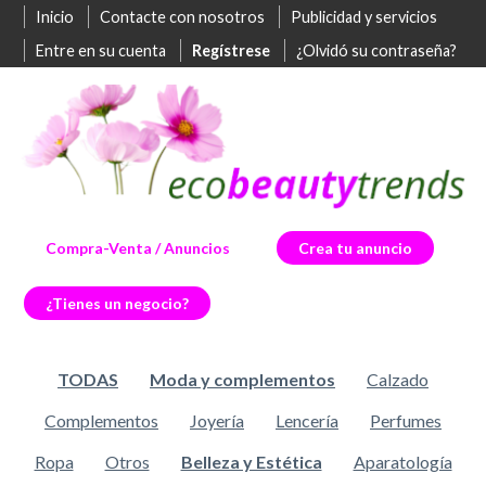
Inicio
Contacte con nosotros
Publicidad y servicios
Entre en su cuenta
Regístrese
¿Olvidó su contraseña?
Compra-Venta / Anuncios
Crea tu anuncio
¿Tienes un negocio?
TODAS
Moda y complementos
Calzado
Complementos
Joyería
Lencería
Perfumes
Ropa
Otros
Belleza y Estética
Aparatología