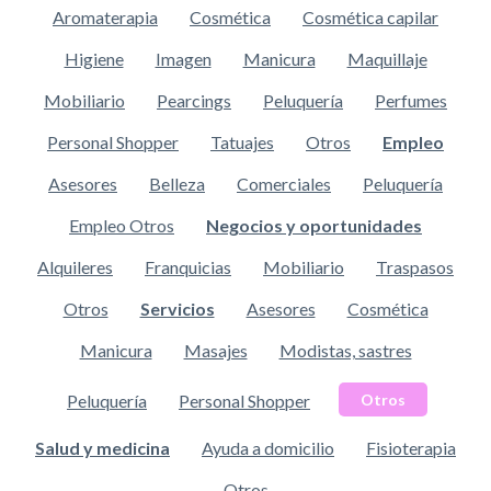
Aromaterapia
Cosmética
Cosmética capilar
Higiene
Imagen
Manicura
Maquillaje
Mobiliario
Pearcings
Peluquería
Perfumes
Personal Shopper
Tatuajes
Otros
Empleo
Asesores
Belleza
Comerciales
Peluquería
Empleo Otros
Negocios y oportunidades
Alquileres
Franquicias
Mobiliario
Traspasos
Otros
Servicios
Asesores
Cosmética
Manicura
Masajes
Modistas, sastres
Peluquería
Personal Shopper
Otros
Salud y medicina
Ayuda a domicilio
Fisioterapia
Otros