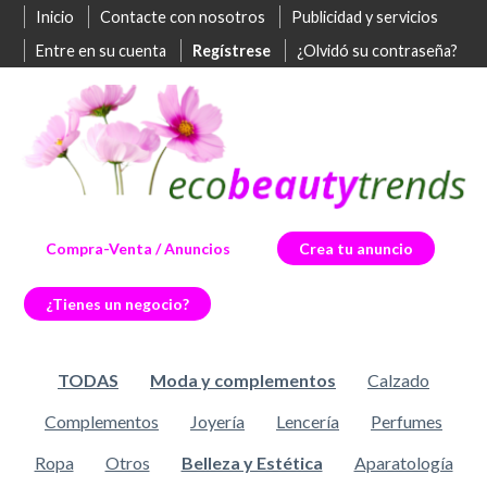
Inicio
Contacte con nosotros
Publicidad y servicios
Entre en su cuenta
Regístrese
¿Olvidó su contraseña?
Compra-Venta / Anuncios
Crea tu anuncio
¿Tienes un negocio?
TODAS
Moda y complementos
Calzado
Complementos
Joyería
Lencería
Perfumes
Ropa
Otros
Belleza y Estética
Aparatología