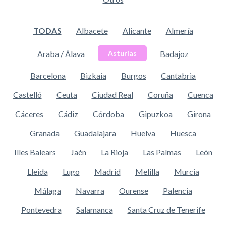
TODAS
Albacete
Alicante
Almería
Araba / Álava
Badajoz
Asturias
Barcelona
Bizkaia
Burgos
Cantabria
Castelló
Ceuta
Ciudad Real
Coruña
Cuenca
Cáceres
Cádiz
Córdoba
Gipuzkoa
Girona
Granada
Guadalajara
Huelva
Huesca
Illes Balears
Jaén
La Rioja
Las Palmas
León
Lleida
Lugo
Madrid
Melilla
Murcia
Málaga
Navarra
Ourense
Palencia
Pontevedra
Salamanca
Santa Cruz de Tenerife